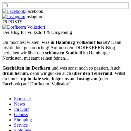
Facebook
Instagram
78 POSTS
Der Blog für Volksdorf & Umgebung
Du möchtest wissen,
was in Hamburg Volksdorf los ist?
Dann
bist du hier genau richtig! Auf unserem DORFKEERN-Blog
berichten wir über den
schönsten Stadtteil
im Hamburger
Nordosten, mit samt seinen feinen…
Geschäften im Dorfkern
und was sonst noch so passiert.
Auch
drum herum
, denn wir gucken auch
über den Tellerrand
. Willst
du immer
up to date
sein, folge uns auf
Instagram
(oder
Facebook) auf Dorfkeern_Volksdorf
Startseite
News
Im Dorf
Genuss
Shopping
Service
Kolumne