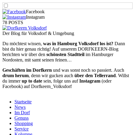
Facebook
Instagram
78 POSTS
Der Blog für Volksdorf & Umgebung
Du möchtest wissen,
was in Hamburg Volksdorf los ist?
Dann
bist du hier genau richtig! Auf unserem DORFKEERN-Blog
berichten wir über den
schönsten Stadtteil
im Hamburger
Nordosten, mit samt seinen feinen…
Geschäften im Dorfkern
und was sonst noch so passiert.
Auch
drum herum
, denn wir gucken auch
über den Tellerrand
. Willst
du immer
up to date
sein, folge uns auf
Instagram
(oder
Facebook) auf Dorfkeern_Volksdorf
Startseite
News
Im Dorf
Genuss
Shopping
Service
Kolumne