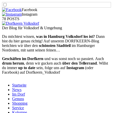
Facebook
Instagram
78 POSTS
Der Blog für Volksdorf & Umgebung
Du möchtest wissen,
was in Hamburg Volksdorf los ist?
Dann
bist du hier genau richtig! Auf unserem DORFKEERN-Blog
berichten wir über den
schönsten Stadtteil
im Hamburger
Nordosten, mit samt seinen feinen…
Geschäften im Dorfkern
und was sonst noch so passiert.
Auch
drum herum
, denn wir gucken auch
über den Tellerrand
. Willst
du immer
up to date
sein, folge uns auf
Instagram
(oder
Facebook) auf Dorfkeern_Volksdorf
Startseite
News
Im Dorf
Genuss
Shopping
Service
Kolumne