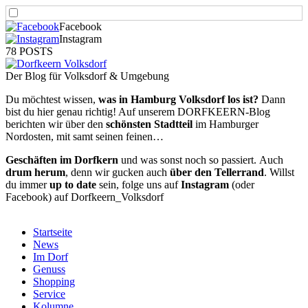
Facebook
Instagram
78 POSTS
Der Blog für Volksdorf & Umgebung
Du möchtest wissen,
was in Hamburg Volksdorf los ist?
Dann
bist du hier genau richtig! Auf unserem DORFKEERN-Blog
berichten wir über den
schönsten Stadtteil
im Hamburger
Nordosten, mit samt seinen feinen…
Geschäften im Dorfkern
und was sonst noch so passiert.
Auch
drum herum
, denn wir gucken auch
über den Tellerrand
. Willst
du immer
up to date
sein, folge uns auf
Instagram
(oder
Facebook) auf Dorfkeern_Volksdorf
Startseite
News
Im Dorf
Genuss
Shopping
Service
Kolumne