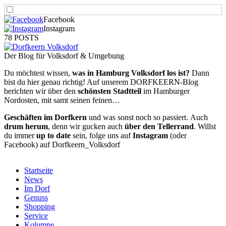
Facebook
Instagram
78 POSTS
Der Blog für Volksdorf & Umgebung
Du möchtest wissen,
was in Hamburg Volksdorf los ist?
Dann
bist du hier genau richtig! Auf unserem DORFKEERN-Blog
berichten wir über den
schönsten Stadtteil
im Hamburger
Nordosten, mit samt seinen feinen…
Geschäften im Dorfkern
und was sonst noch so passiert.
Auch
drum herum
, denn wir gucken auch
über den Tellerrand
. Willst
du immer
up to date
sein, folge uns auf
Instagram
(oder
Facebook) auf Dorfkeern_Volksdorf
Startseite
News
Im Dorf
Genuss
Shopping
Service
Kolumne