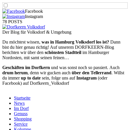
Facebook
Instagram
78 POSTS
Der Blog für Volksdorf & Umgebung
Du möchtest wissen,
was in Hamburg Volksdorf los ist?
Dann
bist du hier genau richtig! Auf unserem DORFKEERN-Blog
berichten wir über den
schönsten Stadtteil
im Hamburger
Nordosten, mit samt seinen feinen…
Geschäften im Dorfkern
und was sonst noch so passiert.
Auch
drum herum
, denn wir gucken auch
über den Tellerrand
. Willst
du immer
up to date
sein, folge uns auf
Instagram
(oder
Facebook) auf Dorfkeern_Volksdorf
Startseite
News
Im Dorf
Genuss
Shopping
Service
Kolumne