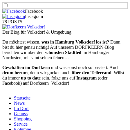
Facebook
Instagram
78 POSTS
Der Blog für Volksdorf & Umgebung
Du möchtest wissen,
was in Hamburg Volksdorf los ist?
Dann
bist du hier genau richtig! Auf unserem DORFKEERN-Blog
berichten wir über den
schönsten Stadtteil
im Hamburger
Nordosten, mit samt seinen feinen…
Geschäften im Dorfkern
und was sonst noch so passiert.
Auch
drum herum
, denn wir gucken auch
über den Tellerrand
. Willst
du immer
up to date
sein, folge uns auf
Instagram
(oder
Facebook) auf Dorfkeern_Volksdorf
Startseite
News
Im Dorf
Genuss
Shopping
Service
Kolumne