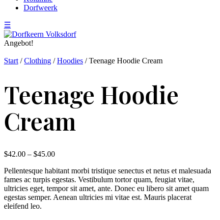
Dorfweerk
☰
Angebot!
Start
/
Clothing
/
Hoodies
/ Teenage Hoodie Cream
Teenage Hoodie
Cream
Preisspanne:
$
42.00
–
$
45.00
$42.00
Pellentesque habitant morbi tristique senectus et netus et malesuada
bis
fames ac turpis egestas. Vestibulum tortor quam, feugiat vitae,
$45.00
ultricies eget, tempor sit amet, ante. Donec eu libero sit amet quam
egestas semper. Aenean ultricies mi vitae est. Mauris placerat
eleifend leo.