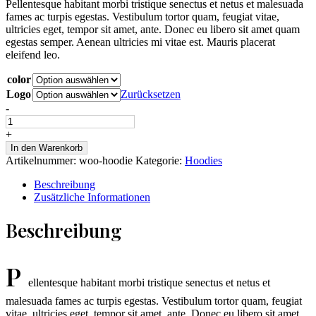
Pellentesque habitant morbi tristique senectus et netus et malesuada
fames ac turpis egestas. Vestibulum tortor quam, feugiat vitae,
ultricies eget, tempor sit amet, ante. Donec eu libero sit amet quam
egestas semper. Aenean ultricies mi vitae est. Mauris placerat
eleifend leo.
color
Logo
Zurücksetzen
-
Teenage
Hoodie
+
Cream
In den Warenkorb
quantity
Artikelnummer:
woo-hoodie
Kategorie:
Hoodies
Beschreibung
Zusätzliche Informationen
Beschreibung
P
ellentesque habitant morbi tristique senectus et netus et
malesuada fames ac turpis egestas. Vestibulum tortor quam, feugiat
vitae, ultricies eget, tempor sit amet, ante. Donec eu libero sit amet