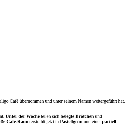
aligo Café übernommen und unter seinem Namen weitergeführt hat,
nt.
Unter der Woche
teilen sich
belegte Brötchen
und
oße Café-Raum
erstrahlt jetzt in
Pastellgrün
und einer
partiell