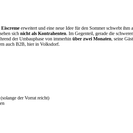
e Eiscreme
erweitert und eine neue Idee für den Sommer schwebt ihm a
 sehen sich
nicht als Kontrahenten
. Im Gegenteil, gerade die schwer
während der Umbauphase von immerhin
über zwei Monaten
, seine Gäs
rn auch B2B, hier in Volksdorf.
(solange der Vorrat reicht)
ten