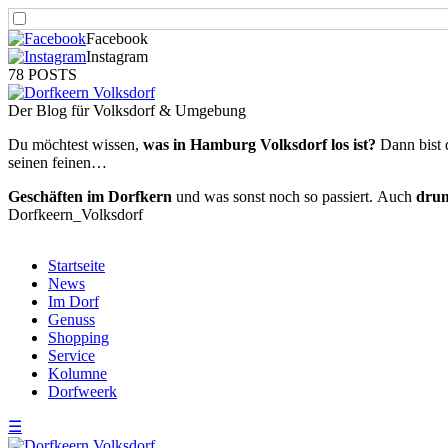
Facebook
Instagram
78 POSTS
Der Blog für Volksdorf & Umgebung
Du möchtest wissen,
was in Hamburg Volksdorf los ist?
Dann bist 
seinen feinen…
Geschäften im Dorfkern
und was sonst noch so passiert.
Auch
dru
Dorfkeern_Volksdorf
Startseite
News
Im Dorf
Genuss
Shopping
Service
Kolumne
Dorfweerk
☰