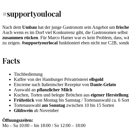
#supportyoulocal
Nach dem
Umbau
hat der junge Gastronom sein Angebot um
frisch
Auch wenn es im Dorf viel Konkurrenz gibt, die Gastronomen selbst
zusammen rücken
. Für Marco Hamer war es kein Problem, dass, 
zu zeigen.
#supportyourlocal
funktioniert eben nicht nur C2B, sonde
Facts
Tischbedienung
Kaffee von der Hamburger Privatrösterei
elbgold
Eiscreme nach Italienischer Rezeptur von
Dante-Gelato
Auswahl an
pflanzlicher Milch
Kuchen, Torten und belegte Brötchen aus
eigener Herstellung
Frühstück
von Montag bis Samstag / Tortenauswahl ca. 6 Sor
Tortenauswahl
am Sonntag
zwischen 10 bis 15 Sorten
Glühwein
ab November
Öffnungszeiten:
Mo – Sa 10:00 – bis 18:00 / So 12:00 – 18:00