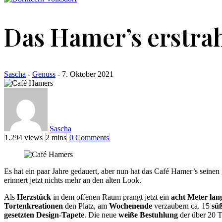
Das Hamer’s erstra
Sascha
-
Genuss
- 7. Oktober 2021
Sascha
1.294 views
2 mins
0 Comments
Es hat ein paar Jahre gedauert, aber nun hat das Café Hamer’s seine
erinnert jetzt nichts mehr an den alten Look.
Als
Herzstück
in dem offenen Raum prangt jetzt ein
acht Meter lan
Tortenkreationen
den Platz, am
Wochenende
verzaubern ca. 15
sü
gesetzten Design-Tapete
. Die neue
weiße Bestuhlung
der über 20 T