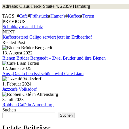
Adresse: Claus-Ferck-Straße 4, 22359 Hamburg
TAGS: #
Café
#
Frühstück
#
Hamer's
#
Kaffee
#
Torten
PREVIOUS
Schuhkay macht Platz
NEXT
Kaffeerösterei Caligo serviert jetzt im Erdbeerhof
Related Post
13. August 2022
Bienen Brüder Bergstedt – Zwei Brüder und ihre Bienen
12. Januar 2025
Aus „Das Leben isst schön“ wird Café Liam
1. Februar 2024
Jazzcafé Volksdorf
8. Juli 2023
Robben Café in Ahrensburg
Suchen
Suchen
Letzte Beiträge