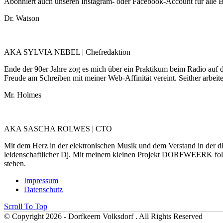
Abonniert auch unseren Instagram- oder Facebook-Account für alle
Dr. Watson
AKA SYLVIA NEBEL | Chefredaktion
Ende der 90er Jahre zog es mich über ein Praktikum beim Radio auf d
Freude am Schreiben mit meiner Web-Affinität vereint. Seither arbe
Mr. Holmes
AKA SASCHA ROLWES | CTO
Mit dem Herz in der elektronischen Musik und dem Verstand in der dig
leidenschaftlicher Dj. Mit meinem kleinen Projekt DORFWEERK folg
stehen.
Impressum
Datenschutz
Scroll To Top
© Copyright 2026 - Dorfkeern Volksdorf . All Rights Reserved