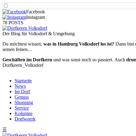
Facebook
Instagram
78 POSTS
Der Blog für Volksdorf & Umgebung
Du möchtest wissen,
was in Hamburg Volksdorf los ist?
Dann bist 
seinen feinen…
Geschäften im Dorfkern
und was sonst noch so passiert.
Auch
dru
Dorfkeern_Volksdorf
Startseite
News
Im Dorf
Genuss
Shopping
Service
Kolumne
Dorfweerk
☰