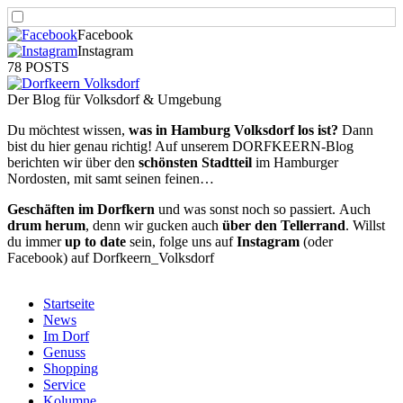
Facebook
Instagram
78 POSTS
Der Blog für Volksdorf & Umgebung
Du möchtest wissen,
was in Hamburg Volksdorf los ist?
Dann
bist du hier genau richtig! Auf unserem DORFKEERN-Blog
berichten wir über den
schönsten Stadtteil
im Hamburger
Nordosten, mit samt seinen feinen…
Geschäften im Dorfkern
und was sonst noch so passiert.
Auch
drum herum
, denn wir gucken auch
über den Tellerrand
. Willst
du immer
up to date
sein, folge uns auf
Instagram
(oder
Facebook) auf Dorfkeern_Volksdorf
Startseite
News
Im Dorf
Genuss
Shopping
Service
Kolumne